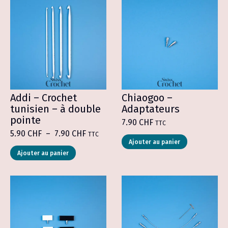
Addi – Crochet
Chiaogoo –
tunisien – à double
Adaptateurs
pointe
7.90
CHF
TTC
Plage
5.90
CHF
–
7.90
CHF
TTC
de
Ajouter au panier
Ce
prix :
Ajouter au panier
produit
5.90 CHF
a
à
plusieurs
7.90 CHF
variations.
Les
options
peuvent
être