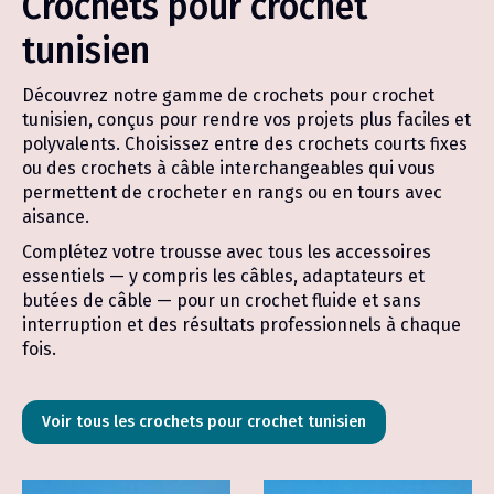
Crochets pour crochet
être
être
choisies
choisies
tunisien
sur
sur
la
la
page
page
Découvrez notre gamme de crochets pour crochet
du
du
tunisien, conçus pour rendre vos projets plus faciles et
produit
produit
polyvalents. Choisissez entre des crochets courts fixes
ou des crochets à câble interchangeables qui vous
permettent de crocheter en rangs ou en tours avec
aisance.
Complétez votre trousse avec tous les accessoires
essentiels — y compris les câbles, adaptateurs et
butées de câble — pour un crochet fluide et sans
interruption et des résultats professionnels à chaque
fois.
Voir tous les crochets pour crochet tunisien