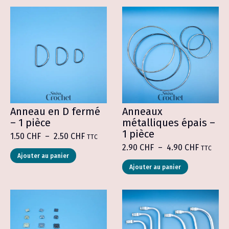
Anneau en D fermé
Anneaux
– 1 pièce
métalliques épais –
1 pièce
Plage
1.50
CHF
–
2.50
CHF
TTC
de
Plage
2.90
CHF
–
4.90
CHF
TTC
Ce
prix :
de
Ajouter au panier
produit
1.50 CHF
Ce
prix :
Ajouter au panier
a
à
produit
2.90 CH
plusieurs
2.50 CHF
a
à
variations.
plusieurs
4.90 CH
Les
variations.
options
Les
peuvent
options
être
peuvent