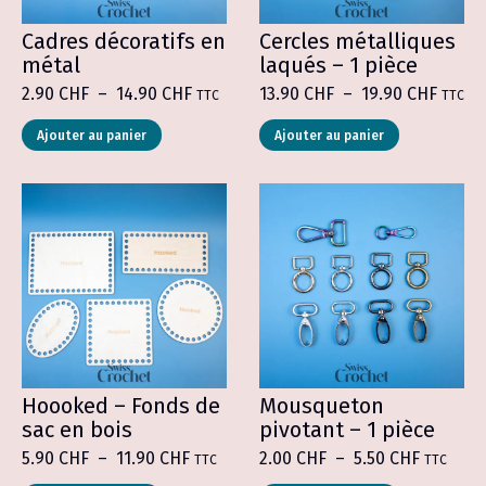
produit
du
produit
Cadres décoratifs en
Cercles métalliques
métal
laqués – 1 pièce
Plage
Plage
2.90
CHF
–
14.90
CHF
13.90
CHF
–
19.90
CHF
TTC
TTC
de
de
Ce
Ce
prix :
prix :
Ajouter au panier
Ajouter au panier
produit
produit
2.90 CHF
13.90 
a
a
à
à
plusieurs
plusieurs
14.90 CHF
19.90
variations.
variations.
Les
Les
options
options
peuvent
peuvent
être
être
choisies
choisies
sur
sur
la
la
page
page
du
du
produit
produit
Hoooked – Fonds de
Mousqueton
sac en bois
pivotant – 1 pièce
Plage
Plage
5.90
CHF
–
11.90
CHF
2.00
CHF
–
5.50
CHF
TTC
TTC
de
de