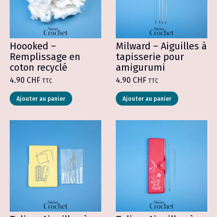
Hoooked –
Milward – Aiguilles à
Remplissage en
tapisserie pour
coton recyclé
amigurumi
4.90
CHF
4.90
CHF
TTC
TTC
Ce
Ajouter au panier
Ajouter au panier
produit
a
plusieurs
variations.
Les
options
peuvent
être
choisies
sur
la
page
du