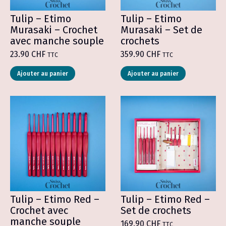
produit
du
produit
Tulip – Etimo
Tulip – Etimo
Murasaki – Crochet
Murasaki – Set de
avec manche souple
crochets
23.90
CHF
359.90
CHF
TTC
TTC
Ce
Ajouter au panier
Ajouter au panier
produit
a
plusieurs
variations.
Les
options
peuvent
être
choisies
sur
la
page
du
produit
Tulip – Etimo Red –
Tulip – Etimo Red –
Crochet avec
Set de crochets
manche souple
169.90
CHF
TTC