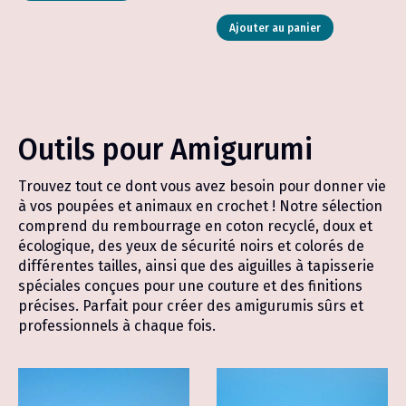
de
Ce
prix :
Ajouter au panier
produit
12.90 
a
à
plusieurs
17.90 
variations.
Les
options
peuvent
Outils pour Amigurumi
être
choisies
sur
Trouvez tout ce dont vous avez besoin pour donner vie
la
à vos poupées et animaux en crochet ! Notre sélection
page
comprend du rembourrage en coton recyclé, doux et
du
écologique, des yeux de sécurité noirs et colorés de
produit
différentes tailles, ainsi que des aiguilles à tapisserie
spéciales conçues pour une couture et des finitions
précises. Parfait pour créer des amigurumis sûrs et
professionnels à chaque fois.