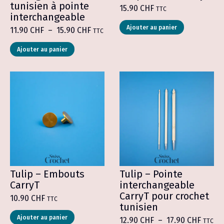
tunisien à pointe
15.90
CHF
TTC
interchangeable
Ce
Ajouter au panier
Plage
11.90
CHF
–
15.90
CHF
TTC
produit
de
a
Ce
prix :
Ajouter au panier
plusieurs
produit
11.90 CHF
variations.
a
à
Les
plusieurs
15.90 CHF
options
variations.
peuvent
Les
être
options
choisies
peuvent
sur
être
la
choisies
page
sur
du
la
produit
page
du
produit
Tulip – Embouts
Tulip – Pointe
CarryT
interchangeable
CarryT pour crochet
10.90
CHF
TTC
tunisien
Ajouter au panier
Plage
12.90
CHF
–
17.90
CHF
TTC