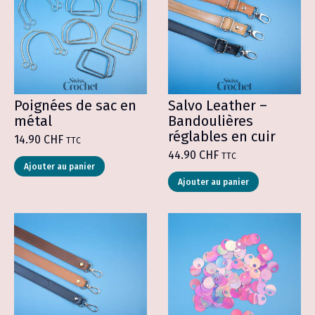
options
options
peuvent
peuvent
être
être
choisies
choisies
sur
sur
la
la
page
page
du
du
produit
produit
Poignées de sac en
Salvo Leather –
métal
Bandoulières
réglables en cuir
14.90
CHF
TTC
44.90
CHF
TTC
Ce
Ajouter au panier
produit
Ce
Ajouter au panier
a
produit
plusieurs
a
variations.
plusieurs
Les
variations.
options
Les
peuvent
options
être
peuvent
choisies
être
sur
choisies
la
sur
page