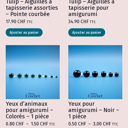
produit
Tulip – Aiguilles à
Tulip – Aiguilles à
tapisserie assorties
tapisserie pour
– Pointe courbée
amigurumi
17.90
CHF
34.90
CHF
TTC
TTC
Ajouter au panier
Ajouter au panier
Yeux d’animaux
Yeux pour
pour amigurumi –
amigurumi – Noir –
Colorés – 1 pièce
1 pièce
Plage
Plage
0.80
CHF
–
1.50
CHF
0.50
CHF
–
3.00
CHF
TTC
TTC