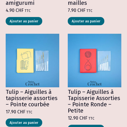
amigurumi
mailles
4.90
CHF
7.90
CHF
TTC
TTC
Ce
Ajouter au panier
Ajouter au panier
produit
a
plusieurs
variations.
Les
options
peuvent
être
choisies
sur
la
page
du
produit
Tulip – Aiguilles à
Tulip – Aiguilles à
tapisserie assorties
Tapisserie Assorties
– Pointe courbée
– Pointe Ronde –
Petite
17.90
CHF
TTC
12.90
CHF
TTC
Ajouter au panier