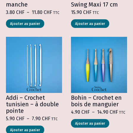
manche
Swing Maxi 17 cm
Plage
3.80
CHF
–
11.80
CHF
15.90
CHF
TTC
TTC
de
Ce
Ce
prix :
Ajouter au panier
Ajouter au panier
produit
produit
3.80 CHF
a
a
à
plusieurs
plusieurs
11.80 CHF
variations.
variations.
Les
Les
options
options
peuvent
peuvent
être
être
choisies
choisies
sur
sur
la
la
page
page
du
du
produit
produit
Addi – Crochet
Bohin – Crochet en
tunisien – à double
bois de manguier
pointe
Plage
4.90
CHF
–
14.90
CHF
TTC
de
Plage
5.90
CHF
–
7.90
CHF
TTC
Ce
prix :
de
Ajouter au panier
produit
Ce
4.90 C
prix :
Ajouter au panier
a