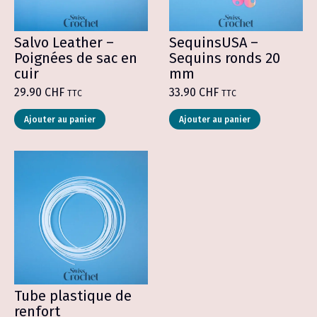
la
du
page
produit
du
produit
Salvo Leather –
SequinsUSA –
Poignées de sac en
Sequins ronds 20
cuir
mm
29.90
CHF
33.90
CHF
TTC
TTC
Ce
Ce
Ajouter au panier
Ajouter au panier
produit
produit
a
a
plusieurs
plusieurs
variations.
variations.
Les
Les
options
options
peuvent
peuvent
être
être
choisies
choisies
sur
sur
la
la
page
page
du
du
produit
produit
Tube plastique de
renfort