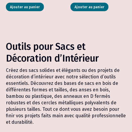
de
de
Ce
Ce
prix :
prix :
Ajouter au panier
Ajouter au panier
produit
produit
0.80 CHF
0.50 CH
a
a
à
à
plusieurs
plusieurs
1.50 CHF
3.00 CH
variations.
variations.
Les
Les
options
options
peuvent
peuvent
Outils pour Sacs et
être
être
choisies
choisies
Décoration d’Intérieur
sur
sur
la
la
page
page
Créez des sacs solides et élégants ou des projets de
du
du
décoration d’intérieur avec notre sélection d’outils
produit
produit
essentiels. Découvrez des bases de sacs en bois de
différentes formes et tailles, des anses en bois,
bambou ou plastique, des anneaux en D fermés
robustes et des cercles métalliques polyvalents de
plusieurs tailles. Tout ce dont vous avez besoin pour
finir vos projets faits main avec qualité professionnelle
et durabilité.