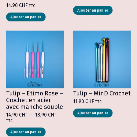
14.90
CHF
TTC
Ajouter au panier
Ce
Ajouter au panier
produit
a
plusieurs
variations.
Les
options
peuvent
être
choisies
sur
la
page
du
produit
Tulip – Etimo Rose –
Tulip – MinD Crochet
Crochet en acier
11.90
CHF
TTC
avec manche souple
Ce
Ajouter au panier
Plage
14.90
CHF
–
18.90
CHF
produit
de
TTC
a
prix :
plusieurs
Ce
14.90 CHF
Ajouter au panier
variations.
produit
à