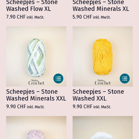
weist
weist
Scheepjes – Stone
Scheepjes – Stone
mehrere
mehrer
Washed Flow XL
Washed Minerals XL
Varianten
Variant
7.90
CHF
5.90
CHF
inkl. MwSt.
inkl. MwSt.
auf.
auf.
Die
Die
Optionen
Optione
können
können
auf
auf
der
der
Produktseite
Produkt
gewählt
gewählt
werden
werden
Dieses
Dieses
Produkt
Produkt
weist
weist
Scheepjes – Stone
Scheepjes – Stone
mehrere
mehrer
Washed Minerals XXL
Washed XXL
Varianten
Variant
9.90
CHF
9.90
CHF
inkl. MwSt.
inkl. MwSt.
auf.
auf.
Die
Die
Optionen
Optione
können
können
auf
auf