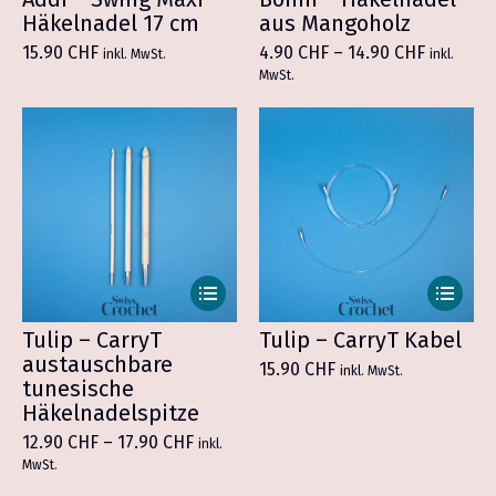
mehrere
mehrer
Häkelnadel 17 cm
aus Mangoholz
Varianten
Variant
Preissp
15.90
CHF
4.90
CHF
–
14.90
CHF
inkl. MwSt.
inkl.
auf.
auf.
4.90 CHF
MwSt.
Die
bis
Die
14.90 CH
Optionen
Optione
können
können
auf
auf
der
der
Produktseite
Produkt
gewählt
gewählt
werden
werden
Dieses
Dieses
Produkt
Produkt
weist
weist
Tulip – CarryT
Tulip – CarryT Kabel
mehrere
mehrer
austauschbare
15.90
CHF
inkl. MwSt.
Varianten
Variant
tunesische
auf.
auf.
Häkelnadelspitze
Die
Die
Preisspanne:
12.90
CHF
–
17.90
CHF
inkl.
Optionen
Optione
12.90 CHF
MwSt.
können
bis
können