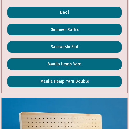
Daol
Summer Raffia
Sasawashi Flat
Manila Hemp Yarn
Manila Hemp Yarn Double