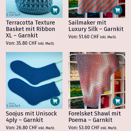
Terracotta Texture
Sailmaker mit
Basket mit Ribbon
Luxury Silk – Garnkit
XL – Garnkit
Von:
51.60
CHF
inkl. MwSt.
Von:
35.80
CHF
inkl. MwSt.
Soojus mit Unisock
Forelsket Shawl mit
4ply – Garnkit
Poema – Garnkit
Von:
26.80
CHF
Von:
53.00
CHF
inkl. MwSt.
inkl. MwSt.