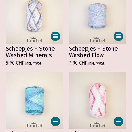
Dieses
Dieses
Produkt
Produkt
weist
weist
Scheepjes – Stone
Scheepjes – Stone
mehrere
mehrer
Washed Minerals
Washed Flow
Varianten
Variant
5.90
CHF
7.90
CHF
inkl. MwSt.
inkl. MwSt.
auf.
auf.
Die
Die
Optionen
Optione
können
können
auf
auf
der
der
Produktseite
Produkt
gewählt
gewählt
werden
werden
Dieses
Dieses
Produkt
Produkt