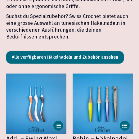
oder ohne ergonomische Griffe.
Suchst du Spezialzubehör? Swiss Crochet bietet auch
eine grosse Auswahl an tunesischen Häkelnadeln in
verschiedenen Ausführungen, die deinen
Bedürfnissen entsprechen.
Alle verfügbaren Häkelnadeln und Zubehör ansehen
Dieses
Dieses
Produkt
Produkt
weist
weist
Addi – Swing Maxi
Bohin – Häkelnadel