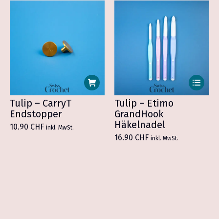
17.90 CHF
auf
auf
der
der
Produktseite
Produkt
gewählt
gewählt
werden
werden
Dieses
Produkt
weist
Tulip – CarryT
Tulip – Etimo
mehrer
Endstopper
GrandHook
Variant
Häkelnadel
10.90
CHF
inkl. MwSt.
auf.
16.90
CHF
inkl. MwSt.
Die
Optione
können
auf
der
Produkt
gewählt