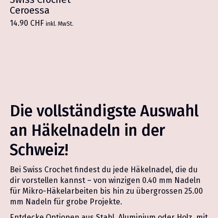
mehrere
Ceroessa
Varianten
14.90
CHF
inkl. MwSt.
auf.
Die
Optionen
können
auf
der
Produktseite
gewählt
Die vollständigste Auswahl
werden
an Häkelnadeln in der
Schweiz!
Bei Swiss Crochet findest du jede Häkelnadel, die du
dir vorstellen kannst – von winzigen 0.40 mm Nadeln
für Mikro-Häkelarbeiten bis hin zu übergrossen 25.00
mm Nadeln für grobe Projekte.
Entdecke Optionen aus Stahl, Aluminium oder Holz, mit